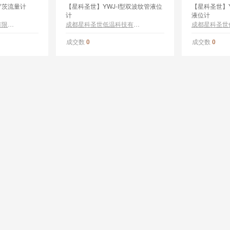
罗茨流量计
【星科圣世】YWJ-I型双波纹管液位
【星科圣世】Y
计
液位计
天津指南车智能装备有限公司
成都星科圣世低温科技有限公司
成交数
成交数
0
0