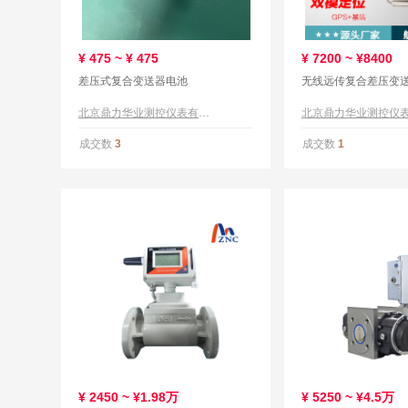
¥
475 ~ ¥
475
¥
7200 ~ ¥8400
差压式复合变送器电池
无线远传复合差压变
北京鼎力华业测控仪表有限公司
成交数
成交数
3
1
¥
2450 ~ ¥1.98万
¥
5250 ~ ¥4.5万