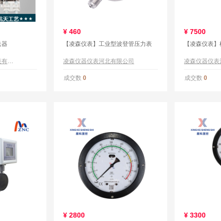
¥
460
¥
7500
送器
【凌森仪表】工业型波登管压力表
【凌森仪表】
北京鼎力华业测控仪表有限公司
凌森仪器仪表河北有限公司
凌森仪器仪表
成交数
成交数
0
0
¥
2800
¥
3300