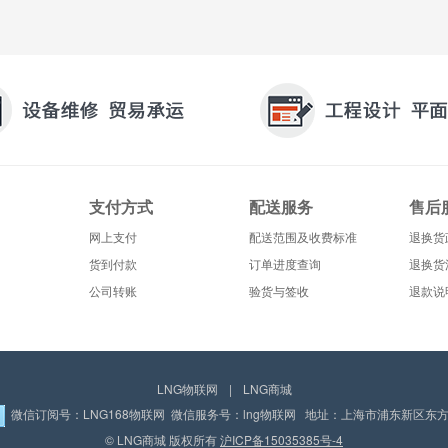
支付方式
配送服务
售后
网上支付
配送范围及收费标准
退换货
货到付款
订单进度查询
退换货
公司转账
验货与签收
退款说
LNG物联网
|
LNG商城
微信订阅号：LNG168物联网 微信服务号：lng物联网 地址：上海市浦东新区东方路
© LNG商城 版权所有
沪ICP备15035385号-4