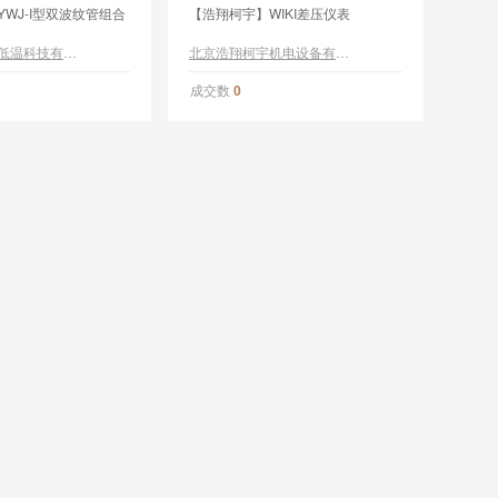
WJ-I型双波纹管组合
【浩翔柯宇】WIKI差压仪表
成都星科圣世低温科技有限公司
北京浩翔柯宇机电设备有限公司
成交数
0