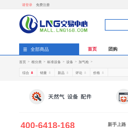
请登录
免费注册
首页
团购
全部商品
首页
根分类
标准设备
设备
加气枪
>
>
>
>
>
综合
销量
新品
评论
价格
400-6418-168
新手上路