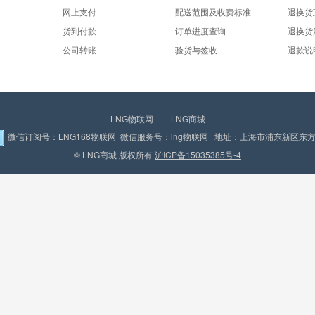
网上支付
配送范围及收费标准
退换货
货到付款
订单进度查询
退换货
公司转账
验货与签收
退款说
LNG物联网
|
LNG商城
微信订阅号：LNG168物联网 微信服务号：lng物联网 地址：上海市浦东新区东方路
© LNG商城 版权所有
沪ICP备15035385号-4