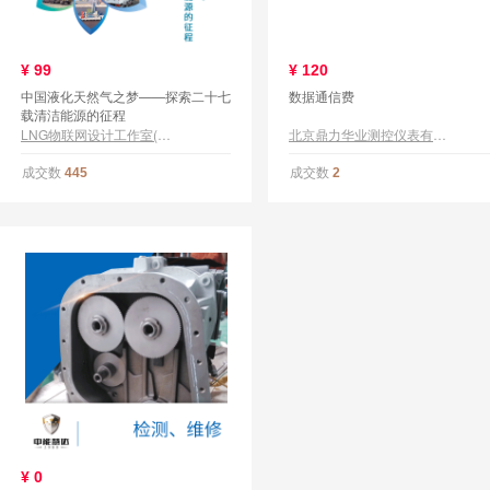
¥
99
¥
120
中国液化天然气之梦——探索二十七
数据通信费
载清洁能源的征程
LNG物联网设计工作室(官方)
北京鼎力华业测控仪表有限公司
成交数
成交数
445
2
¥
0