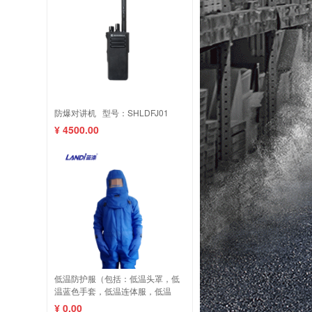
防爆对讲机 型号：SHLDFJ01
¥ 4500.00
低温防护服（包括：低温头罩，低
温蓝色手套，低温连体服，低温
靴）
¥ 0.00