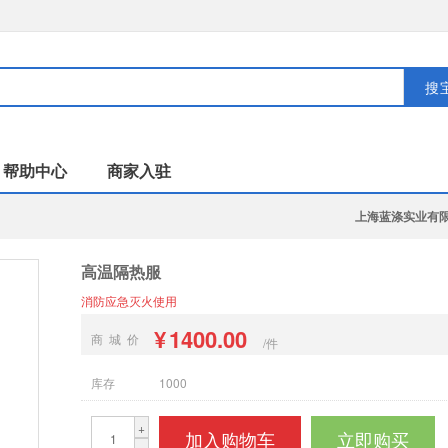
搜
帮助中心
商家入驻
上海蓝涤实业有
高温隔热服
消防应急灭火使用
¥
1400.00
商 城 价
/件
库存
1000
+
加入购物车
立即购买